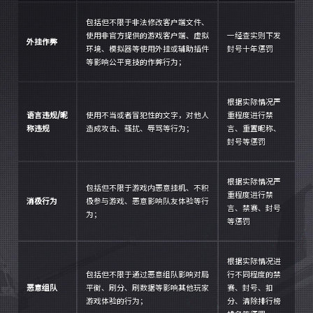
包括但不限于非法修改客户端文件、
使用非官方提供的游戏客户端、虚拟
一经查实则下发
外挂作弊
环境、模拟器等使用外挂或辅助插件
封号十年惩罚
等影响公平竞技的作弊行为；
根据实际情况严
语言违规/昵
使用不当或者冒犯性的文字，对他人
重程度进行禁
称违规
造成攻击、骚扰、辱骂等行为；
言、重置昵称、
封号等惩罚
根据实际情况严
包括但不限于游戏内恶意挂机、不积
重程度进行禁
消极行为
极参与游戏、恶意影响队友体验等行
言、禁赛、封号
为；
等惩罚
根据实际情况进
包括但不限于通过恶意组队影响对局
行不同程度的禁
恶意组队
平衡、刷分、刷数据等影响其他玩家
赛、封号、扣
游戏体验的行为；
分、清除排行榜