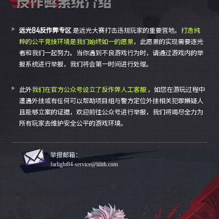
远光84反作弊专区
是远光大赛打击违规玩家的重要营地。
打造纯
粹的公平竞技环境是我们始终如一的愿景
，此愿景的实现需要逐光
者和我们一起努力。当你遇到不良游戏行为时，请通过游戏内的举
报系统进行举报，我们将会第一时间进行处理。
此外
我们在官方公众号设立了反作弊人工客服
，如您在游玩过程中
遭遇外挂或有任何可以帮助项目组与警方定位外挂相关犯罪嫌疑人
且能够立案的证据，欢迎前往公众号进行举报，我们将竭尽全力为
所有玩家去维护安全公平的游戏环境。
farlight84-service@lilith.com